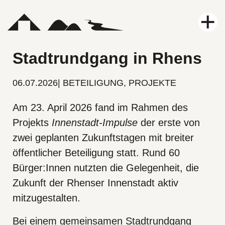
Leistungen
Stadtrundgang in Rhens
Projekte
06.07.2026
|
BETEILIGUNG
,
PROJEKTE
Am 23. April 2026 fand im Rahmen des
Karriere
Projekts
Innenstadt-Impulse
der erste von
zwei geplanten Zukunftstagen mit breiter
Aktuelles
öffentlicher Beteiligung statt. Rund 60
Bürger:Innen nutzten die Gelegenheit, die
Kontakt
Zukunft der Rhenser Innenstadt aktiv
mitzugestalten.
Über uns
Bei einem gemeinsamen Stadtrundgang